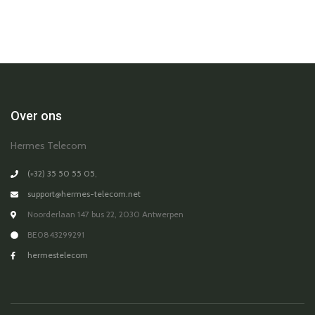
Over ons
Hermes Telecom
(+32) 35 50 55 05
,
support@hermes-telecom.net
Noorderlaan 147 bus 22, 2030 Antwerpen
BE0843299291
hermestelecom